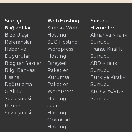
Site içi
Web Hosting
Sunucu
Bağlantılar
Sınırsız Web
Hizmetleri
Bize Ulaşın
Hosting
Almanya Kiralık
Referanslar
SEO Hosting
Sunucu
Haber ve
Wordpress
Fransa Kiralık
Duyurular
Hosting
Sunucu
Blog'tan Yazılar
Bireysel
ABD Kiralık
Bilgi Bankası
Paketler
Sunucu
Lisans
Kurumsal
Türkiye Kiralık
Doğrulama
Paketler
Sunucu
Gizlilik
WordPress
ABD VPS/VDS
Sözleşmesi
Hosting
Sunucu
Hizmet
Joomla
Sözleşmesi
Hosting
OpenCart
Hosting