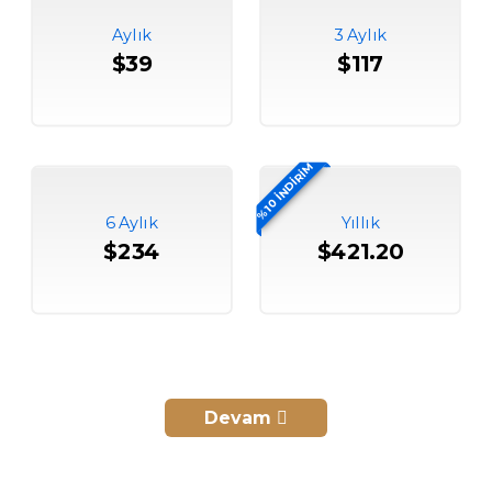
Aylık
3 Aylık
$39
$117
%10 İNDİRİM
6 Aylık
Yıllık
$234
$421.20
Devam